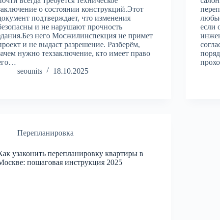
почти всегда требуется техническое
салон
заключение о состоянии конструкций.Этот
переп
документ подтверждает, что изменения
любые
безопасны и не нарушают прочность
если 
здания.Без него Мосжилинспекция не примет
инже
проект и не выдаст разрешение. Разберём,
согла
зачем нужно техзаключение, кто имеет право
поряд
его…
прох
seounits
18.10.2025
Перепланировка
Как узаконить перепланировку квартиры в
Москве: пошаговая инструкция 2025