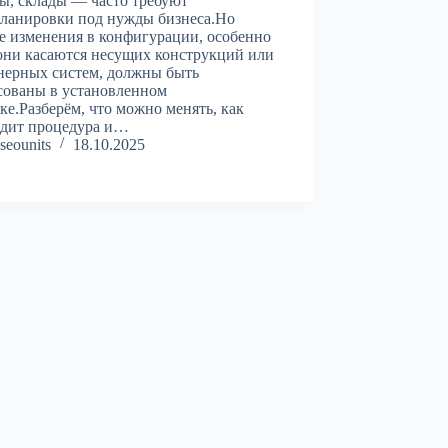
ы, склады — часто требуют
ланировки под нужды бизнеса.Но
 изменения в конфигурации, особенно
они касаются несущих конструкций или
нерных систем, должны быть
сованы в установленном
ке.Разберём, что можно менять, как
одит процедура и…
seounits
18.10.2025