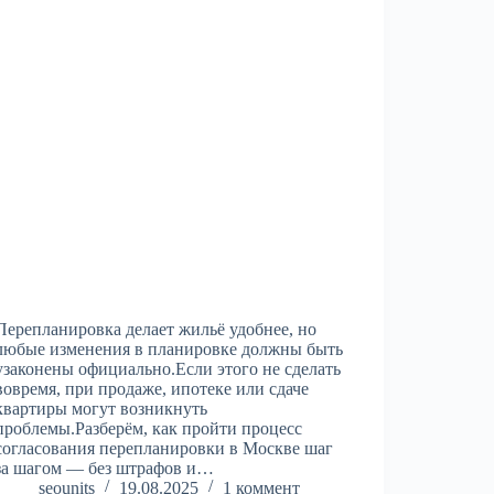
Перепланировка делает жильё удобнее, но
любые изменения в планировке должны быть
узаконены официально.Если этого не сделать
вовремя, при продаже, ипотеке или сдаче
квартиры могут возникнуть
проблемы.Разберём, как пройти процесс
согласования перепланировки в Москве шаг
за шагом — без штрафов и…
seounits
19.08.2025
1 коммент